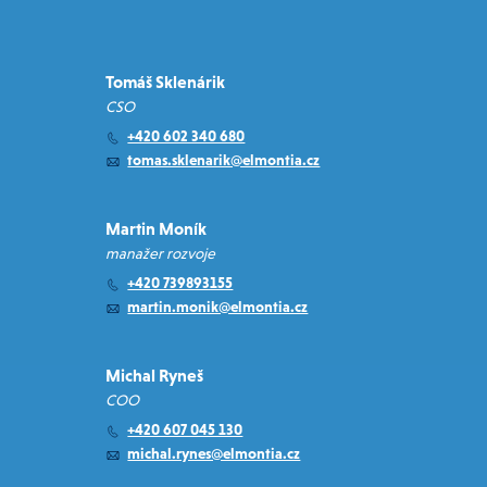
Tomáš Sklenárik
CSO
+420 602 340 680
tomas.sklenarik@elmontia.cz
Martin Moník
manažer rozvoje
+420 739893155
martin.monik@elmontia.cz
Michal Ryneš
COO
+420 607 045 130
michal.rynes@elmontia.cz