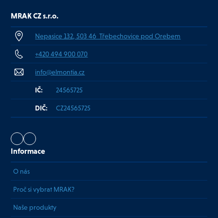
MRAK CZ s.r.o.
Nepasice 132, 503 46 Třebechovice pod Orebem
+420 494 900 070
info@elmontia.cz
IČ:
24565725
DIČ:
CZ24565725
Informace
O nás
Proč si vybrat MRAK?
Naše produkty