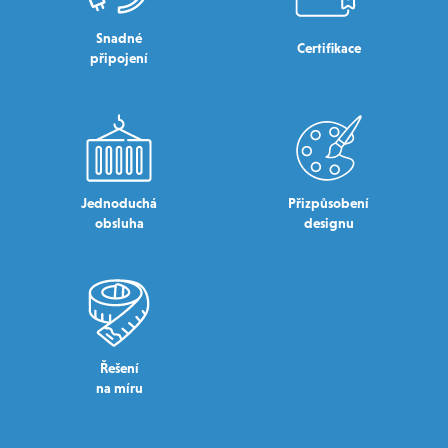
Snadné
Certifikace
připojení
Jednoduchá
Přizpůsobení
obsluha
designu
Řešení
na míru