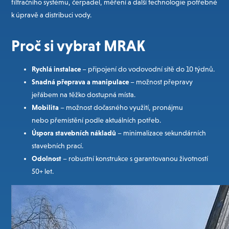
filtračního systému, čerpadel, měření a další technologie potřebné
k úpravě a distribuci vody.
Proč si vybrat MRAK
Rychlá instalace
– připojení do vodovodní sítě do 10 týdnů.
Snadná přeprava a manipulace
– možnost přepravy
jeřábem na těžko dostupná místa.
Mobilita
– možnost dočasného využití, pronájmu
nebo přemístění podle aktuálních potřeb.
Úspora stavebních nákladů
– minimalizace sekundárních
stavebních prací.
Odolnost
– robustní konstrukce s garantovanou životností
50+ let.