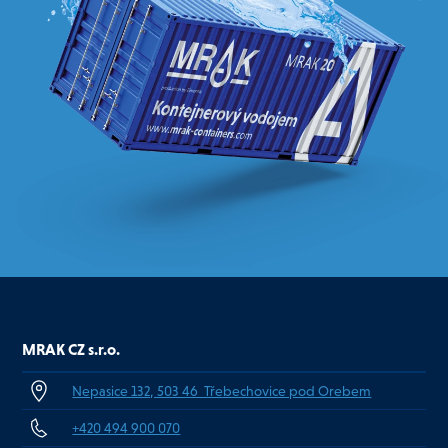
MRAK CZ s.r.o.
Nepasice 132, 503 46 Třebechovice pod Orebem
+420 494 900 070